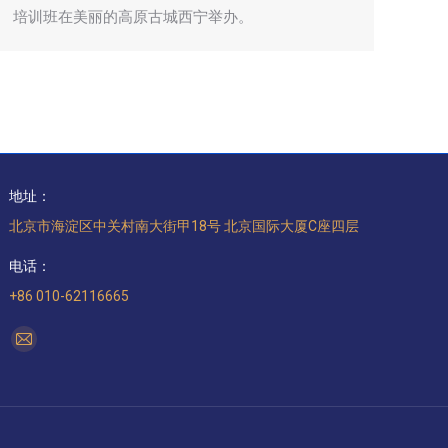
培训班在美丽的高原古城西宁举办。
地址：
北京市海淀区中关村南大街甲18号 北京国际大厦C座四层
电话：
+86 010-62116665
找到我们：
Mail
page
opens
in