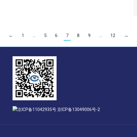
←
1
…
5
6
7
8
9
…
12
→
京ICP备11042935号 京ICP备13049006号-2