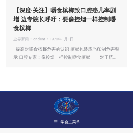
【深度·关注】嚼食槟榔致口腔癌几率剧
增 边专院长呼吁：要像控烟一样控制嚼
食槟榔
业界新闻
cndent
1970年1月1日
提高对嚼食槟榔危害的认识 槟榔包装应当印制危害警
示 口腔专家：像控烟一样控制嚼食槟榔 对于槟…
学会主菜单