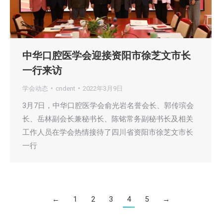
中华口腔医学会迎接资阳市徐芝文市长
一行来访
学会动态
cndent
2022年3月9日
3月7日，中华口腔医学会俞光岩名誉会长、郭传瑸会
长、岳林副会长兼秘书长、陈铭常务副秘书长及相关
工作人员在学会热情接待了四川省资阳市徐芝文市长
一行
←
1
2
3
4
5
→