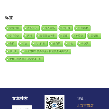
标签
学会领导
通知公告
业界资讯
培训班
科普园地
学术会议
周报
新型冠状病毒
党建
专委会
西部行
会员
年会
北大口腔
会员日
科协
科技奖
傅民魁
中华口腔医学会牙体牙髓病学专业委员会
中华口腔医学会口腔护理分会
文章搜索
地址：
北京市海淀
Search: