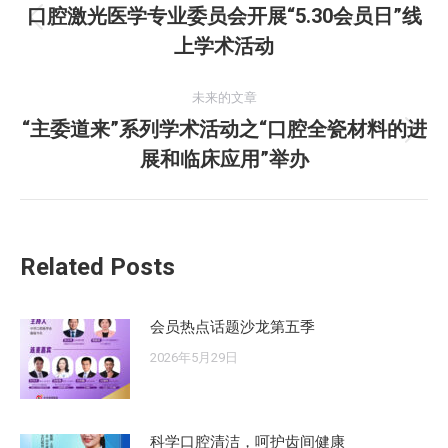
章
口腔激光医学专业委员会开展“5.30会员日”线
历
上学术活动
导
史
的
航
未来的文章
文
“主委道来”系列学术活动之“口腔全瓷材料的进
章：
未
展和临床应用”举办
来
的
文
章：
Related Posts
会员热点话题沙龙第五季
2026年5月29日
科学口腔清洁，呵护齿间健康