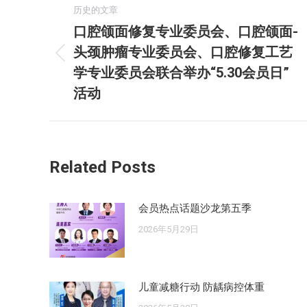
历史的文章
章
口腔颌面修复专业委员会、口腔颌面-
头颈肿瘤专业委员会、口腔修复工艺
导
历
学专业委员会联合举办“5.30会员日”
史
航
活动
的
文
章：
Related Posts
会员热点话题沙龙第五季
2026年5月29日
儿童减糖行动 防龋病控体重