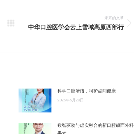
未来的文章
中华口腔医学会云上雪域高原西部行
未
来
的
文
章：
科学口腔清洁，呵护齿间健康
2026年5月28日
数智驱动与虚实融合的新口腔颌面外科
手术