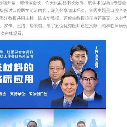
在云端开幕，郭传瑸会长、许天民副秘书长致辞。该学术品牌由专委会
极探讨口腔医学前沿内容，深入分享临床经验。首秀主题是口腔全
海洋教授共同主持，陈吉华教授、苏俭生教授担任点评嘉宾。以中
、罗锋、王洁、詹凌璐、潘宇五位优秀医师通过文献回顾和临床病
人次在线观看。