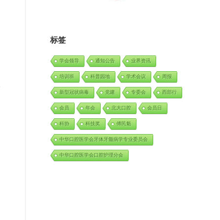
标签
学会领导
通知公告
业界资讯
培训班
科普园地
学术会议
周报
新型冠状病毒
党建
专委会
西部行
会员
年会
北大口腔
会员日
科协
科技奖
傅民魁
中华口腔医学会牙体牙髓病学专业委员会
中华口腔医学会口腔护理分会