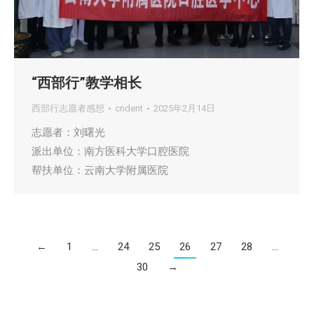
“西部行”教学相长
西部行志愿者感想
cndent
2025年2月14日
志愿者：刘曙光
派出单位：南方医科大学口腔医院
帮扶单位：云南大学附属医院
←
1
…
24
25
26
27
28
…
30
→