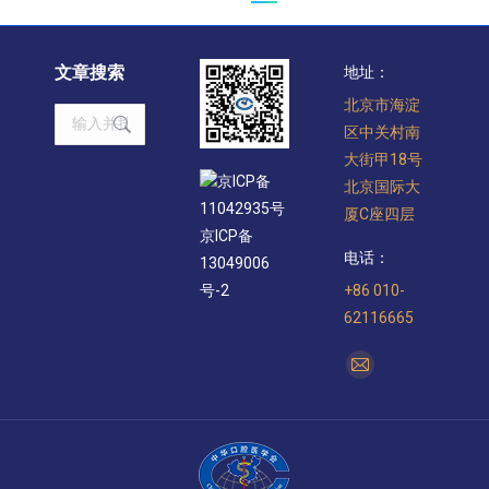
文章搜索
地址：
北京市海淀
Search:
区中关村南
大街甲18号
京ICP备
北京国际大
11042935号
厦C座四层
京ICP备
电话：
13049006
+86 010-
号-2
62116665
找到我们：
Mail
page
opens
in