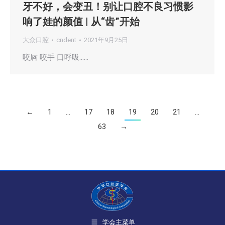
牙不好，会变丑！别让口腔不良习惯影
响了娃的颜值 | 从“齿”开始
大众口腔
cndent
2021年9月25日
咬唇 咬手 口呼吸……
←
1
…
17
18
19
20
21
…
63
→
学会主菜单