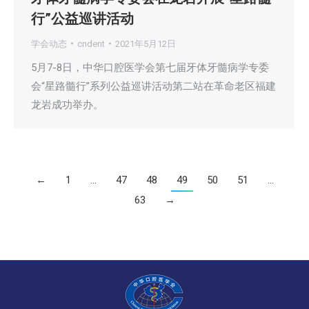
行”公益巡讲活动
学会动态
cndent
2021年5月12日
5月7-8日，中华口腔医学会第七届牙体牙髓病学专委
会“星路髓行”系列公益巡讲活动第二站在革命老区福建
龙岩成功举办。
←
1
…
47
48
49
50
51
…
63
→