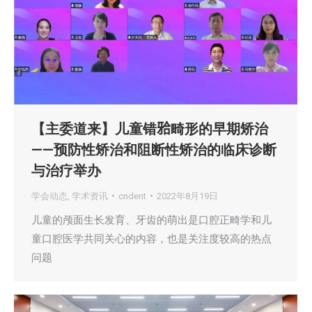
【主委道来】儿童错𬌗畸形的早期矫治
——预防性矫治和阻断性矫治的临床诊断
与治疗举办
学会动态
,
学术资讯
cndent
2022年8月19日
儿童的颅面生长发育、牙齿的萌出是口腔正畸学和儿
童口腔医学共同关心的内容，也是关注度较高的热点
问题