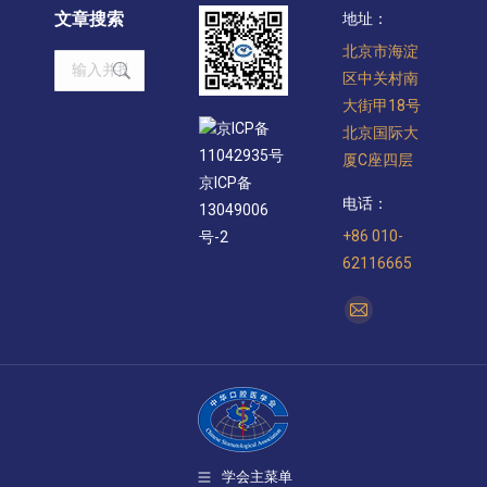
文章搜索
地址：
北京市海淀
Search:
区中关村南
大街甲18号
京ICP备
北京国际大
11042935号
厦C座四层
京ICP备
电话：
13049006
+86 010-
号-2
62116665
找到我们：
Mail
page
opens
in
new
window
学会主菜单