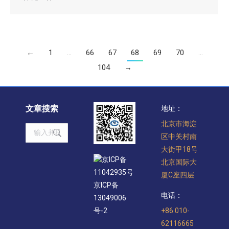
←
1
…
66
67
68
69
70
…
104
→
文章搜索
地址：
北京市海淀
Search:
区中关村南
大街甲18号
京ICP备
北京国际大
11042935号
厦C座四层
京ICP备
电话：
13049006
+86 010-
号-2
62116665