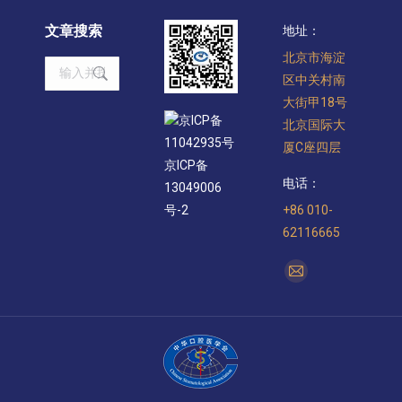
文章搜索
地址：
北京市海淀
Search:
区中关村南
大街甲18号
京ICP备
北京国际大
11042935号
厦C座四层
京ICP备
电话：
13049006
+86 010-
号-2
62116665
找到我们：
Mail
page
opens
in
new
window