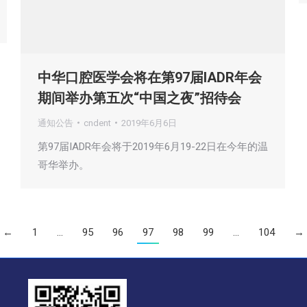
中华口腔医学会将在第97届IADR年会
期间举办第五次“中国之夜”招待会
通知公告
cndent
2019年6月6日
第97届IADR年会将于2019年6月19-22日在今年的温
哥华举办。
←
1
…
95
96
97
98
99
…
104
→