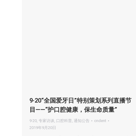
9∙20“全国爱牙日”特别策划系列直播节
目——“护口腔健康，保生命质量”
9·20
,
专家访谈
,
口腔科普
,
通知公告
cndent
2019年9月20日