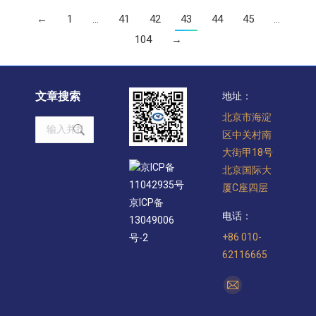
←
1
…
41
42
43
44
45
…
104
→
文章搜索
地址：
北京市海淀
Search:
区中关村南
大街甲18号
京ICP备
北京国际大
11042935号
厦C座四层
京ICP备
电话：
13049006
+86 010-
号-2
62116665
找到我们：
Mail
page