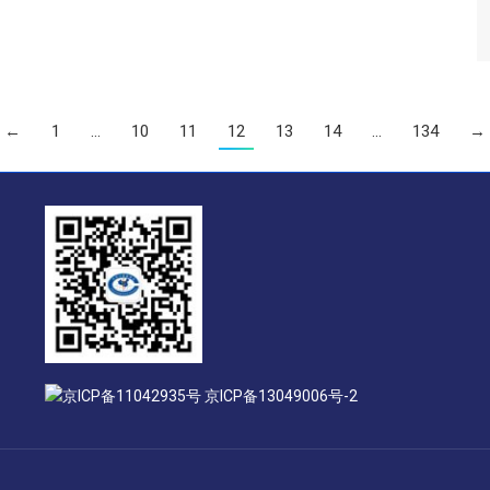
←
1
…
10
11
12
13
14
…
134
→
京ICP备11042935号 京ICP备13049006号-2