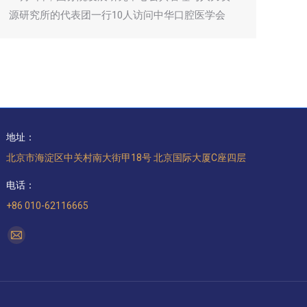
源研究所的代表团一行10人访问中华口腔医学会
地址：
北京市海淀区中关村南大街甲18号 北京国际大厦C座四层
电话：
+86 010-62116665
找到我们：
Mail
page
opens
in