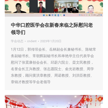
中华口腔医学会在新春来临之际慰问老
领导们
学会动态
cndent
2023年1月20日
1月12日，郭传瑸会长、岳林副会长兼秘书长、陈铭常
务副秘书长、常朝辉副秘书长和单艳华主任代表学会
慰问了张震康创会会长、邱蔚六院士、栾文民教授，
名誉会长王兴教授、张志愿院士、俞光岩教授、周学
东教授，顾问黄洪章教授、周诺教授、刘洪臣教授、
章锦才教授等学会老领导