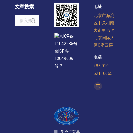
文章搜索
地址：
北京市海淀
Search:
区中关村南
大街甲18号
京ICP备
北京国际大
11042935号
厦C座四层
京ICP备
电话：
13049006
+86 010-
号-2
62116665
找到我们：
Mail
page
opens
in
new
window
学会主菜单