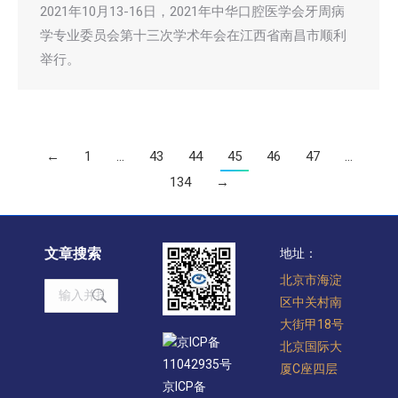
2021年10月13-16日，2021年中华口腔医学会牙周病
学专业委员会第十三次学术年会在江西省南昌市顺利
举行。
←
1
…
43
44
45
46
47
…
134
→
文章搜索
地址：
北京市海淀
Search:
区中关村南
大街甲18号
京ICP备
北京国际大
11042935号
厦C座四层
京ICP备