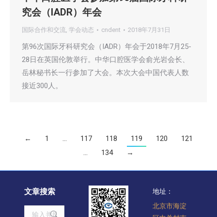
究会（IADR）年会
国际合作和交流
,
学会动态
cndent
2018年7月31日
第96次国际牙科研究会（IADR）年会于2018年7月25-
28日在英国伦敦举行。中华口腔医学会俞光岩会长、
岳林秘书长一行参加了大会。本次大会中国代表人数
接近300人。
←
1
…
117
118
119
120
121
…
134
→
文章搜索
地址：
北京市海淀
Search: