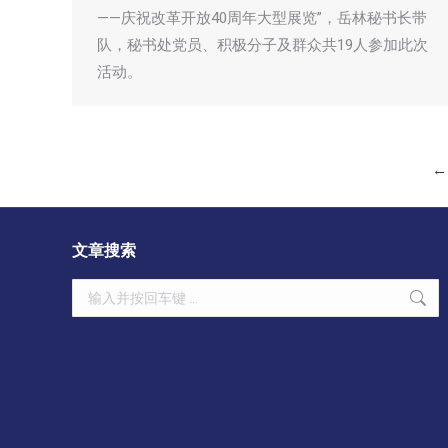
——庆祝改革开放40周年大型展览”，岳林秘书长带
队，秘书处党员、积极分子及群众共19人参加此次
活动。
←
文章搜索
Search: