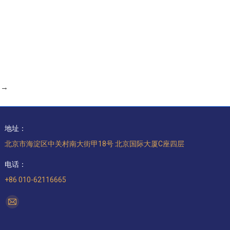
→
地址：
北京市海淀区中关村南大街甲18号 北京国际大厦C座四层
电话：
+86 010-62116665
找到我们：
Mail
page