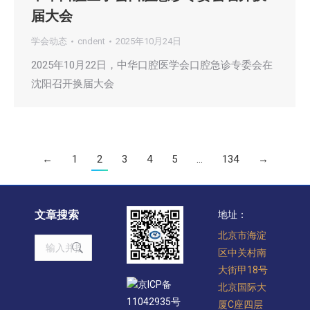
届大会
学会动态
cndent
2025年10月24日
2025年10月22日，中华口腔医学会口腔急诊专委会在
沈阳召开换届大会
←
1
2
3
4
5
…
134
→
文章搜索
地址：
北京市海淀
Search:
区中关村南
大街甲18号
京ICP备
北京国际大
11042935号
厦C座四层