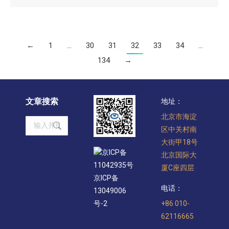
←
1
…
30
31
32
33
34
…
134
→
文章搜索
地址：
北京市海淀
Search:
区中关村南
大街甲18号
京ICP备
北京国际大
11042935号
厦C座四层
京ICP备
电话：
13049006
+86 010-
号-2
62116665