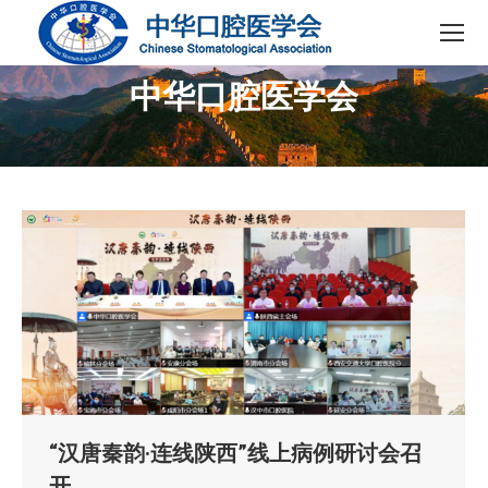
中华口腔医学会
您在这里：
“汉唐秦韵·连线陕西”线上病例研讨会召
开