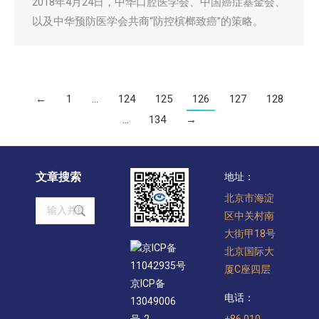
2018年4月24日，中华口腔医学会、中国癌症基金会、
以及中华预防医学会共商“防控槟榔致癌”的策略。
←
1
…
124
125
126
127
128
…
134
→
文章搜索
地址：
北京市海淀
Search:
区中关村南
大街甲18号
京ICP备
北京国际大
11042935号
厦C座四层
京ICP备
电话：
13049006
+86 010-