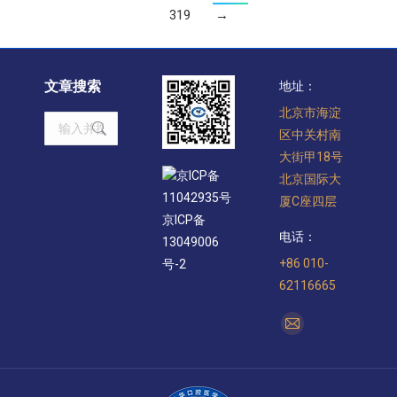
319
→
文章搜索
地址：
北京市海淀
Search:
区中关村南
大街甲18号
京ICP备
北京国际大
11042935号
厦C座四层
京ICP备
电话：
13049006
+86 010-
号-2
62116665
找到我们：
Mail
page
opens