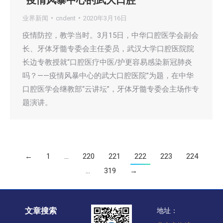
业界新闻
cndent
2020年3月16日
疫情防控，教学当时。3月15日，中华口腔医学会副会
长、牙体牙髓专委会主任委员，武汉大学口腔医院院
长边专教授就“口腔医疗中医/护更容易感染新冠肺炎
吗？——疫情风暴中心的武大口腔医院”为题，在中华
口腔医学会继教部“云讲坛”，牙体牙髓专委会主场作专
题演讲。
←
1
…
220
221
222
223
224
…
319
→
文章搜索
地址：