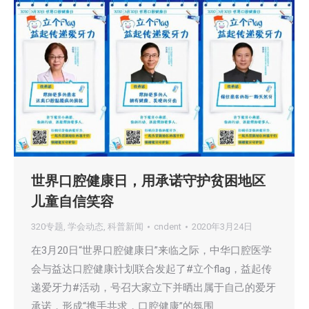
世界口腔健康日，用承诺守护贫困地区
儿童自信笑容
320专题
,
学会动态
,
科普新闻
cndent
2020年3月24日
在3月20日“世界口腔健康日”来临之际，中华口腔医学
会与益达口腔健康计划联合发起了#立个flag，益起传
递爱牙力#活动，号召大家立下并晒出属于自己的爱牙
承诺，形成“携手共求，口腔健康”的氛围