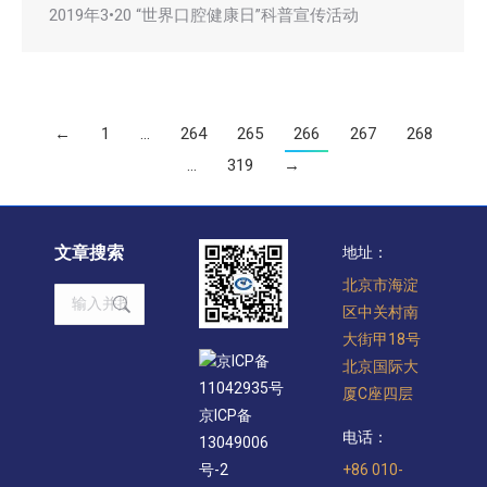
2019年3•20 “世界口腔健康日”科普宣传活动
←
1
…
264
265
266
267
268
…
319
→
文章搜索
地址：
北京市海淀
Search:
区中关村南
大街甲18号
京ICP备
北京国际大
11042935号
厦C座四层
京ICP备
电话：
13049006
+86 010-
号-2