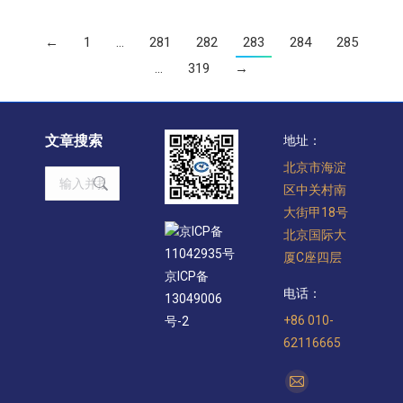
←
1
…
281
282
283
284
285
…
319
→
文章搜索
地址：
北京市海淀
Search:
区中关村南
大街甲18号
京ICP备
北京国际大
11042935号
厦C座四层
京ICP备
电话：
13049006
+86 010-
号-2
62116665
找到我们：
Mail