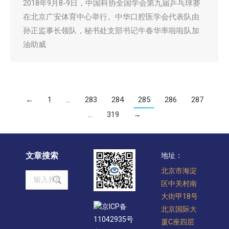
2018年9月8-9日，中国科协全国学会第九届乒乓球赛
在北京广安体育中心举行。中华口腔医学会代表队由
孙正监事长领队，秘书处支部书记牛春华率啦啦队加
油助威
←
1
…
283
284
285
286
287
…
319
→
文章搜索
地址：
北京市海淀
Search:
区中关村南
大街甲18号
京ICP备
北京国际大
11042935号
厦C座四层