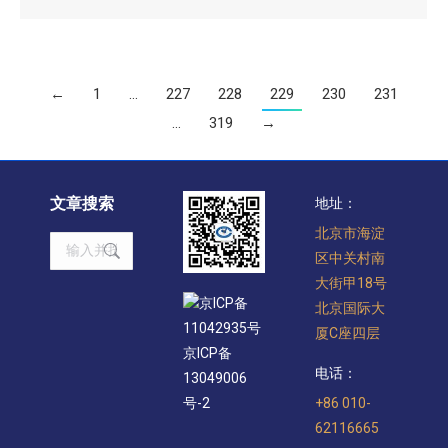
←
1
…
227
228
229
230
231
…
319
→
文章搜索
地址：
北京市海淀
Search:
区中关村南
大街甲18号
京ICP备
北京国际大
11042935号
厦C座四层
京ICP备
电话：
13049006
+86 010-
号-2
62116665