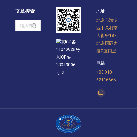
文章搜索
地址：
北京市海淀
Search:
区中关村南
大街甲18号
京ICP备
北京国际大
11042935号
厦C座四层
京ICP备
电话：
13049006
+86 010-
号-2
62116665
找到我们：
Mail
page
opens
in
new
window