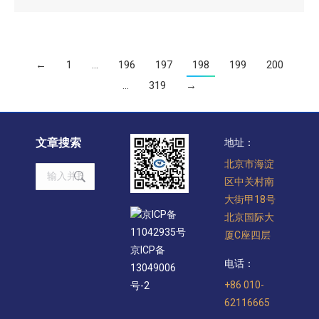
←
1
…
196
197
198
199
200
…
319
→
文章搜索
地址：
北京市海淀
Search:
区中关村南
大街甲18号
京ICP备
北京国际大
11042935号
厦C座四层
京ICP备
电话：
13049006
+86 010-
号-2
62116665