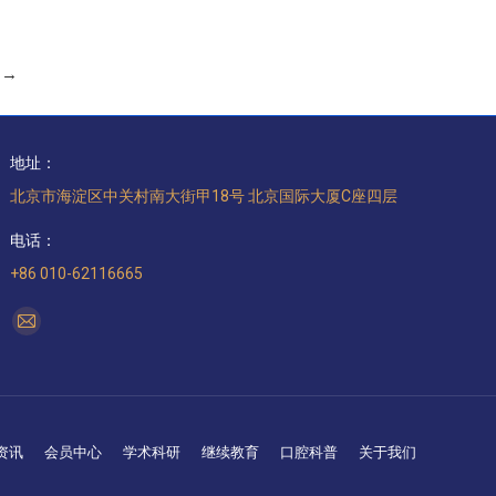
→
地址：
北京市海淀区中关村南大街甲18号 北京国际大厦C座四层
电话：
+86 010-62116665
找到我们：
Mail
page
opens
in
new
资讯
会员中心
学术科研
继续教育
口腔科普
关于我们
window