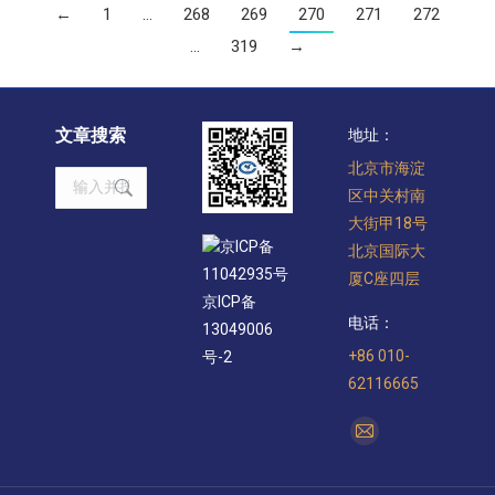
←
1
…
268
269
270
271
272
…
319
→
文章搜索
地址：
北京市海淀
Search:
区中关村南
大街甲18号
京ICP备
北京国际大
11042935号
厦C座四层
京ICP备
电话：
13049006
+86 010-
号-2
62116665
找到我们：
Mail
page