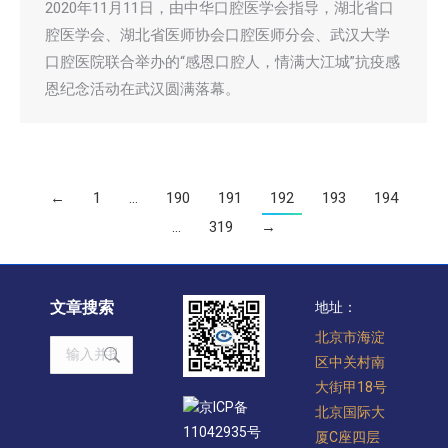
2020年11月11日，由中华口腔医学会指导，湖北省口
腔医学会、湖北省医师协会口腔医师分会、武汉大学
口腔医院联合举办的“感恩口腔人，情满大江城”抗疫感
恩纪念活动在武汉圆满落幕。
←
1
…
190
191
192
193
194
…
319
→
文章搜索
地址：
北京市海淀
Search:
区中关村南
大街甲18号
京ICP备
北京国际大
11042935号
厦C座四层