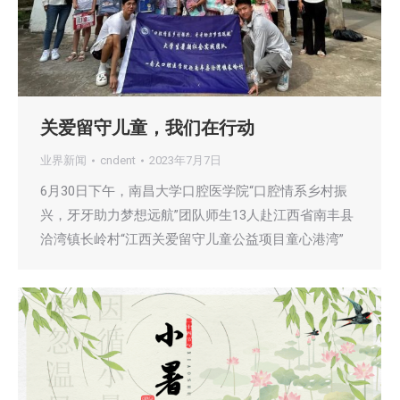
关爱留守儿童，我们在行动
业界新闻
cndent
2023年7月7日
6月30日下午，南昌大学口腔医学院“口腔情系乡村振
兴，牙牙助力梦想远航”团队师生13人赴江西省南丰县
洽湾镇长岭村“江西关爱留守儿童公益项目童心港湾”