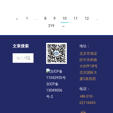
←
1
…
8
9
10
11
12
…
319
→
文章搜索
地址：
北京市海淀
Search:
区中关村南
大街甲18号
京ICP备
北京国际大
11042935号
厦C座四层
京ICP备
电话：
13049006
+86 010-
号-2
62116665
找到我们：