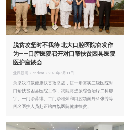
脱贫攻坚时不我待 北大口腔医院奋发作
为——口腔医院召开对口帮扶贫困县医院
医护座谈会
业界新闻
cndent
2020年6月11日
为坚决打赢健康扶贫攻坚战，进一步夯实三级医院对
口帮扶贫困县医院工作，我院将选派综合治疗二科廖
宇、一门诊薛绯、二门诊程灿和口腔颌面外科张芳等
四名医护人员赴正镶白旗医院健康扶贫。