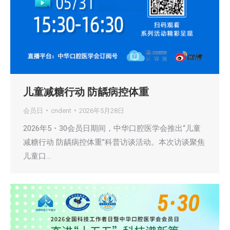
儿童减糖行动 防龋病控体重
会员日
cndent
2026年5月28日
2026年5・30会员日期间，中华口腔医学会推出“儿童
减糖行动 防龋病控体重”科普访谈活动。本次访谈聚焦
儿童口…