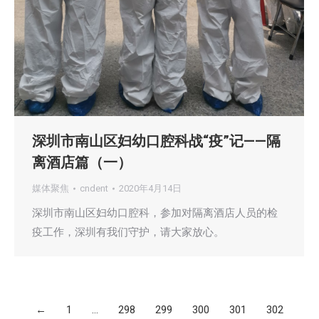
深圳市南山区妇幼口腔科战“疫”记——隔
离酒店篇（一）
媒体聚焦
cndent
2020年4月14日
深圳市南山区妇幼口腔科，参加对隔离酒店人员的检
疫工作，深圳有我们守护，请大家放心。
←
1
…
298
299
300
301
302