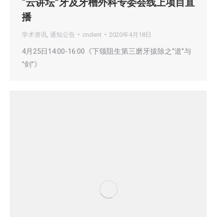
“云讲坛”牙及牙槽外科专委会线上项目直
播
学术资讯
,
通知公告
cndent
2020年4月18日
4月25日14:00-16:00《下颌阻生第三磨牙拔除之“道”与
“剑”》