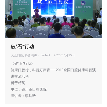
破“石”行动
大众口腔
,
科普演讲
cndent
2020年4月15日
《破“石”行动》
健康口腔行，科普好声音——2019全国口腔健康科普演
讲交流活动
科普精英
单位：银川市口腔医院
演讲者：李玲玲