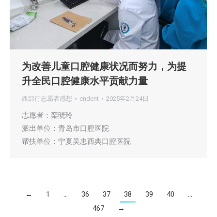
为改善儿童口腔健康状况而努力，为提
升全民口腔健康水平贡献力量
西部行志愿者感想
cndent
2025年2月24日
志愿者：栾晓玲
派出单位：青岛市口腔医院
帮扶单位：宁夏吴忠西典口腔医院
←
1
…
36
37
38
39
40
…
467
→