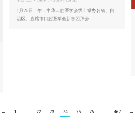
学会动态
cndent
2024年2月6日
1月25日上午，中华口腔医学会线上举办各省、自
治区、直辖市口腔医学会新春团拜会
←
1
…
72
73
74
75
76
…
467
→