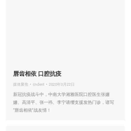
唇齿相依 口腔抗疫
媒体聚焦
cndent
2020年3月22日
新冠抗疫战斗中，中南大学湘雅医院口腔医生张姗
姗、高清平、张一祎、李宁请缨支援发热门诊，谱写
“唇齿相依”战友情！