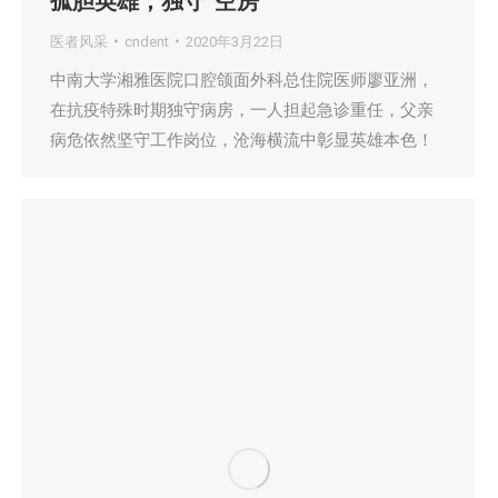
孤胆英雄，独守“空房”
医者风采
cndent
2020年3月22日
中南大学湘雅医院口腔颌面外科总住院医师廖亚洲，
在抗疫特殊时期独守病房，一人担起急诊重任，父亲
病危依然坚守工作岗位，沧海横流中彰显英雄本色！