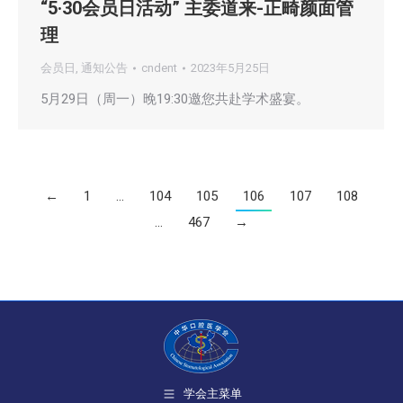
“5·30会员日活动” 主委道来-正畸颜面管
理
会员日
,
通知公告
cndent
2023年5月25日
5月29日（周一）晚19:30邀您共赴学术盛宴。
←
1
…
104
105
106
107
108
…
467
→
学会主菜单