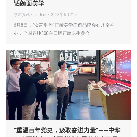
话颜面美学
学术资讯
cndent
2023年6月21日
6月8日，“众言堂·雅”正畸美学病例品评会在北京举
办，全国各地300余口腔正畸医生参会
“重温百年党史，汲取奋进力量”——中华