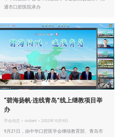
通市口腔医院承办
“碧海扬帆·连线青岛”线上继教项目举
办
学会动态
cndent
2022年10月9日
9月21日，由中华口腔医学会继续教育部、青岛市