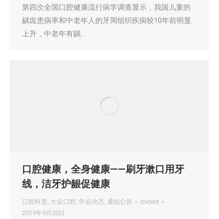
第四次全国口腔健康流行病学调查显示，我国儿童的
龋齿患病率和中老年人的牙周组织疾病较10年前明显
上升，中老年有龋…
口腔健康，全身健康——刷牙漱口用牙
线，洁牙护龈促健康
口腔科普
,
大众口腔
,
学会动态
,
通知公告
cndent
2019年9月20日